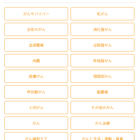
がんサバイバー
乳がん
女性のがん
消化器がん
血液腫瘍
泌尿器がん
肉腫
呼吸器がん
皮膚がん
頭頸部がん
甲状腺がん
脳腫瘍
小児がん
その他のがん
がん
がん治療
がん緩和ケア
がんと生活・運動・食事