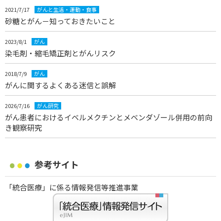
2021/7/17
がんと生活・運動・食事
砂糖とがん－知っておきたいこと
2023/8/1
がん
染毛剤・縮毛矯正剤とがんリスク
2018/7/9
がん
がんに関するよくある迷信と誤解
2026/7/16
がん研究
がん患者におけるイベルメクチンとメベンダゾール併用の前向
き観察研究
参考サイト
「統合医療」に係る情報発信等推進事業