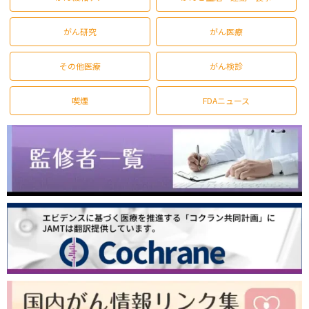
がん研究
がん医療
その他医療
がん検診
喫煙
FDAニュース