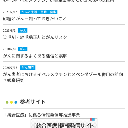
2021/7/17
がんと生活・運動・食事
砂糖とがん－知っておきたいこと
2023/8/1
がん
染毛剤・縮毛矯正剤とがんリスク
2018/7/9
がん
がんに関するよくある迷信と誤解
2026/7/16
がん研究
がん患者におけるイベルメクチンとメベンダゾール併用の前向
き観察研究
参考サイト
「統合医療」に係る情報発信等推進事業