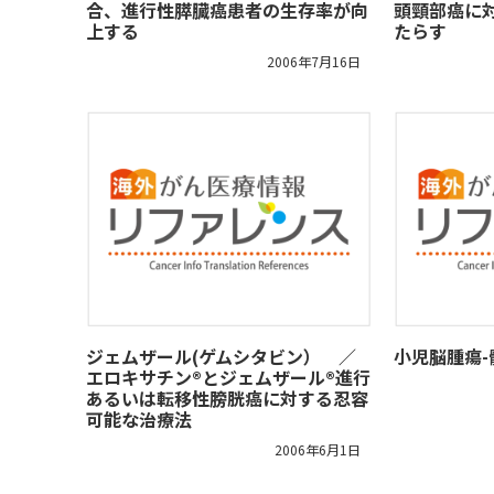
合、進行性膵臓癌患者の生存率が向
頭頸部癌に対
上する
たらす
2006年7月16日
ジェムザール(ゲムシタビン） ／
小児脳腫瘍
エロキサチン®とジェムザール®進行
あるいは転移性膀胱癌に対する忍容
可能な治療法
2006年6月1日