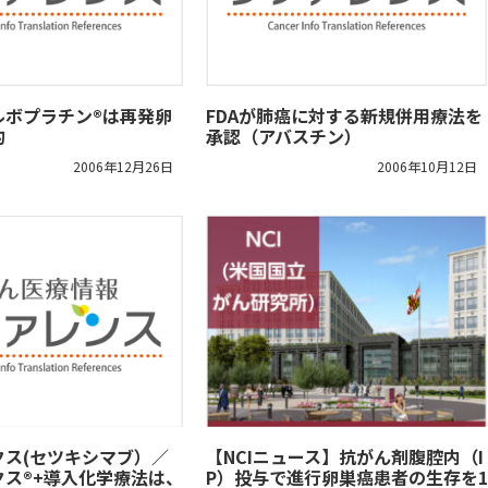
とカルボプラチン®は再発卵
FDAが肺癌に対する新規併用療法を
的
承認（アバスチン）
2006年12月26日
2006年10月12日
クス(セツキシマブ）／
【NCIニュース】抗がん剤腹腔内（I
クス®+導入化学療法は、
P）投与で進行卵巣癌患者の生存を1