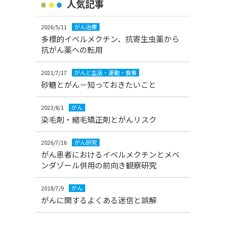
人気記事
2026/5/11
がん治療
多標的イベルメクチン、抗寄生虫薬から
抗がん薬への転用
2021/7/17
がんと生活・運動・食事
砂糖とがん－知っておきたいこと
2023/8/1
がん
染毛剤・縮毛矯正剤とがんリスク
2026/7/16
がん研究
がん患者におけるイベルメクチンとメベ
ンダゾール併用の前向き観察研究
2018/7/9
がん
がんに関するよくある迷信と誤解