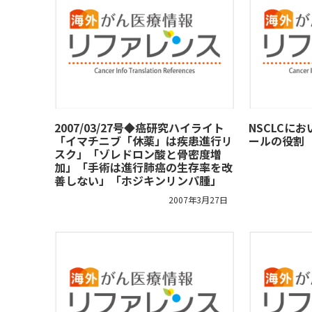
2007/03/27号◆癌研究ハイライト
NSCLCに
「イマチニブ「休薬」は疾患進行リ
ールの役割
スク」「ゾレドロン酸と骨密度増
加」「手術は進行肺癌の生存率を改
善しない」「ホジキンリンパ腫」
2007年3月27日