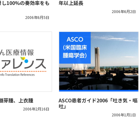
し100%の奏効率をも
年以上延長
2006年6月2日
2006年6月5日
-髄芽腫、上衣腫
ASCO患者ガイド2006「吐き気・嘔
吐」
2006年2月16日
2006年1月1日