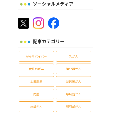
ソーシャルメディア
記事カテゴリー
がんサバイバー
乳がん
女性のがん
消化器がん
血液腫瘍
泌尿器がん
肉腫
呼吸器がん
皮膚がん
頭頸部がん