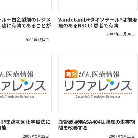
ール＋白金製剤のレジメ
Vandetanib+タキソテール®は前治
肺癌に有効であることが
療のあるNSCLC患者で有効
2007年11月30日
2008年1月4日
、卵巣癌初回化学療法に
血管破壊剤ASA404は肺癌の生存期
可能
間を改善する
2007年9月22日
2007年9月11日