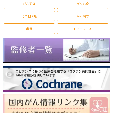
がん研究
がん医療
その他医療
がん検診
喫煙
FDAニュース