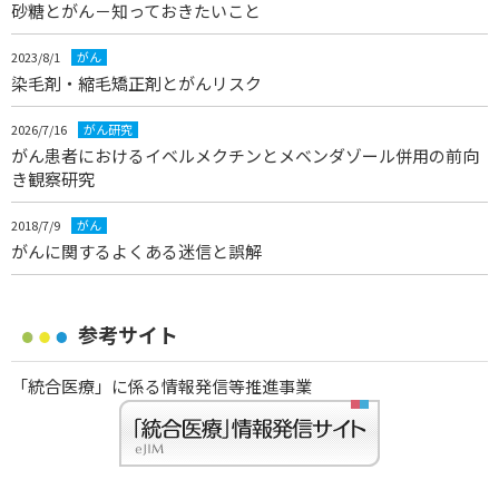
砂糖とがん－知っておきたいこと
2023/8/1
がん
染毛剤・縮毛矯正剤とがんリスク
2026/7/16
がん研究
がん患者におけるイベルメクチンとメベンダゾール併用の前向
き観察研究
2018/7/9
がん
がんに関するよくある迷信と誤解
参考サイト
「統合医療」に係る情報発信等推進事業