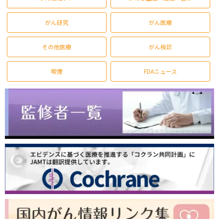
がん研究
がん医療
その他医療
がん検診
喫煙
FDAニュース