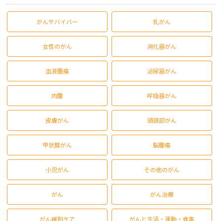
がんサバイバー
乳がん
女性のがん
消化器がん
血液腫瘍
泌尿器がん
肉腫
呼吸器がん
皮膚がん
頭頸部がん
甲状腺がん
脳腫瘍
小児がん
その他のがん
がん
がん治療
がん緩和ケア
がんと生活・運動・食事