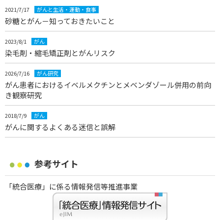
2021/7/17
がんと生活・運動・食事
砂糖とがん－知っておきたいこと
2023/8/1
がん
染毛剤・縮毛矯正剤とがんリスク
2026/7/16
がん研究
がん患者におけるイベルメクチンとメベンダゾール併用の前向
き観察研究
2018/7/9
がん
がんに関するよくある迷信と誤解
参考サイト
「統合医療」に係る情報発信等推進事業