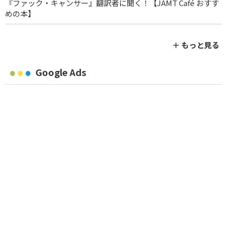
『ファック・キャンサー』翻訳者に聞く！【JAMT Café おすす
めの本】
＋ もっと見る
Google Ads