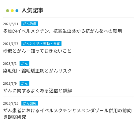
人気記事
2026/5/11
がん治療
多標的イベルメクチン、抗寄生虫薬から抗がん薬への転用
2021/7/17
がんと生活・運動・食事
砂糖とがん－知っておきたいこと
2023/8/1
がん
染毛剤・縮毛矯正剤とがんリスク
2018/7/9
がん
がんに関するよくある迷信と誤解
2026/7/16
がん研究
がん患者におけるイベルメクチンとメベンダゾール併用の前向
き観察研究