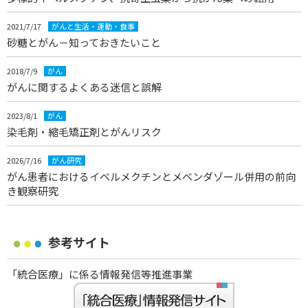
2021/7/17
がんと生活・運動・食事
砂糖とがん－知っておきたいこと
2018/7/9
がん
がんに関するよくある迷信と誤解
2023/8/1
がん
染毛剤・縮毛矯正剤とがんリスク
2026/7/16
がん研究
がん患者におけるイベルメクチンとメベンダゾール併用の前向
き観察研究
参考サイト
「統合医療」に係る情報発信等推進事業