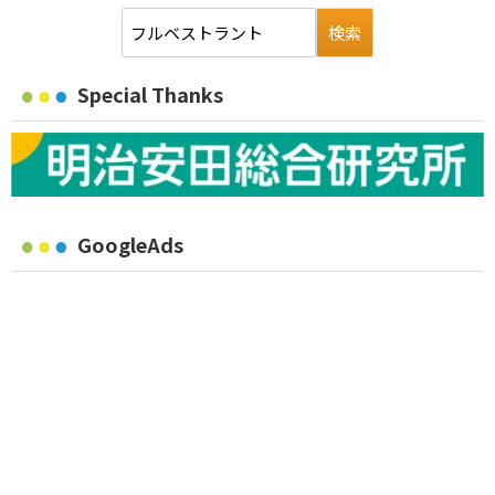
Special Thanks
GoogleAds