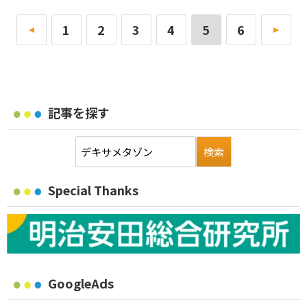
«
1
2
3
4
5
6
»
記事を探す
Special Thanks
GoogleAds