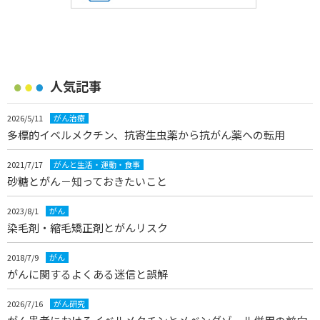
人気記事
2026/5/11
がん治療
多標的イベルメクチン、抗寄生虫薬から抗がん薬への転用
2021/7/17
がんと生活・運動・食事
砂糖とがん－知っておきたいこと
2023/8/1
がん
染毛剤・縮毛矯正剤とがんリスク
2018/7/9
がん
がんに関するよくある迷信と誤解
2026/7/16
がん研究