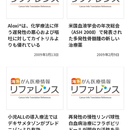
Aloxi®は、化学療法に伴
米国血液学会の年次総会
う遅発性の悪心および嘔
（ASH 2008）で発表され
吐に対してカイトリルよ
た多発性骨髄腫の新しい
りも優れている
治療薬
2009年3月13日
2009年2月9日
小児ALLの導入療法では
再発性の慢性リンパ球性
デキサメタゾンがプレド
白血病治療にフラボピリ
ニゾンより有効
ドールが明白な活性を示