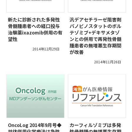
新たに診断された多発性
汎デアセチラーゼ阻害剤
骨髄腫患者への経口投与
パノビノスタットのボル
治験薬ixazomib併用の有
テゾミブ+デキサメタゾ
望性
ンとの併用で再発性骨髄
腫患者の無増悪生存期間
2014年12月29日
が改善
2014年11月26日
OncoLog 2014年9月号◆
カーフィルゾミブは多発
抗体併用化学療法は急性
性骨髄腫の無増悪生存期