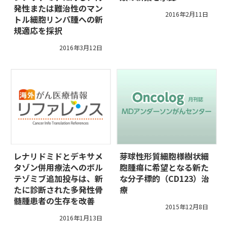
発性または難治性のマン
2016年2月11日
トル細胞リンパ腫への新
規適応を採択
2016年3月12日
レナリドミドとデキサメ
芽球性形質細胞様樹状細
タゾン併用療法へのボル
胞腫瘍に希望となる新た
テゾミブ追加投与は、新
な分子標的（CD123）治
たに診断された多発性骨
療
髄腫患者の生存を改善
2015年12月8日
2016年1月13日