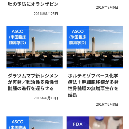
吐の予防にオランザピン
2016年7月6日
2016年8月25日
ダラツムマブ新レジメン
ボルテミゾブベース化学
が再発／難治性多発性骨
療法＋幹細胞移植が多発
髄腫の進行を遅らせる
性骨髄腫の無増悪生存を
延長
2016年6月18日
2016年6月8日