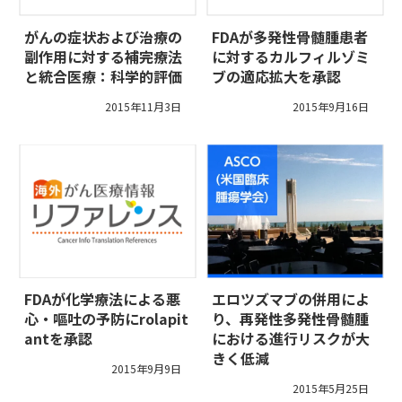
がんの症状および治療の
FDAが多発性骨髄腫患者
副作用に対する補完療法
に対するカルフィルゾミ
と統合医療：科学的評価
ブの適応拡大を承認
2015年11月3日
2015年9月16日
FDAが化学療法による悪
エロツズマブの併用によ
心・嘔吐の予防にrolapit
り、再発性多発性骨髄腫
antを承認
における進行リスクが大
きく低減
2015年9月9日
2015年5月25日