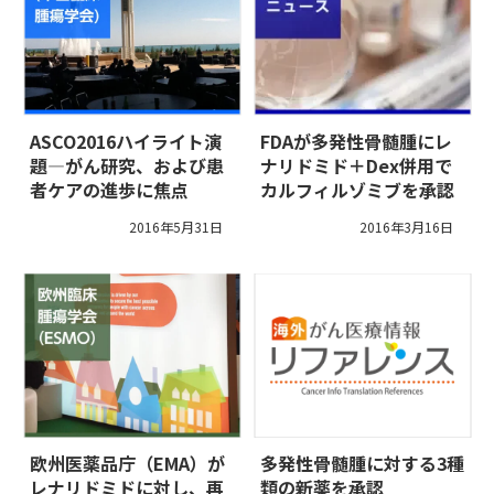
ASCO2016ハイライト演
FDAが多発性骨髄腫にレ
題―がん研究、および患
ナリドミド＋Dex併用で
者ケアの進歩に焦点
カルフィルゾミブを承認
2016年5月31日
2016年3月16日
欧州医薬品庁（EMA）が
多発性骨髄腫に対する3種
レナリドミドに対し、再
類の新薬を承認