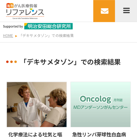
HOME
「デキサメタゾン」での検索結果
「デキサメタゾン」での検索結果
化学療法による吐気と嘔
急性リンパ芽球性白血病